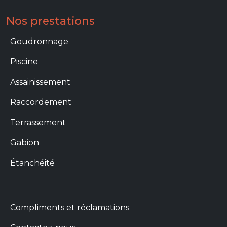
Nos prestations
Prestations
Goudronnage
Piscine
Assainissement
Raccordement
Terrassement
Gabion
Étanchéité
Menu footer info
Compliments et réclamations