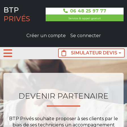
Aller au contenu principal
BTP
06 48 25 97 77
PRIVÉS
Service & appel gratuit
User not connected
Créer un compte
Se connecter
SIMULATEUR DEVIS
DEVENIR PARTENAIRE
BTP Privés souhaite proposer à ses clients par le
biais de ses techniciens un accompagnement