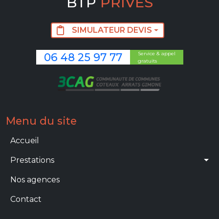
BTP
PRIVÉS
SIMULATEUR DEVIS
Service & appel
06 48 25 97 77
gratuits
Image
Menu du site
Main navigation
Accueil
Prestations
Nos agences
Contact