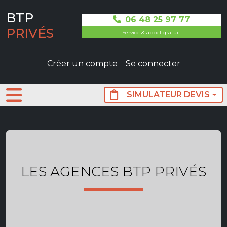
Aller au contenu principal
BTP
06 48 25 97 77
PRIVÉS
Service & appel gratuit
User not connected
Créer un compte
Se connecter
SIMULATEUR DEVIS
LES AGENCES BTP PRIVÉS