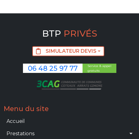
BTP
PRIVÉS
SIMULATEUR DEVIS
Service & appel
06 48 25 97 77
gratuits
Image
Menu du site
Main navigation
Accueil
Prestations