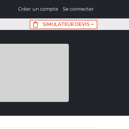
User not connected
Créer un compte
Se connecter
SIMULATEUR DEVIS