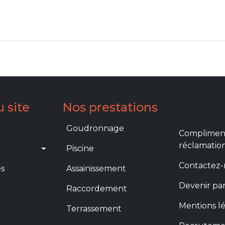
 site
Nos prestations
gation
Prestations
Menu foot
Goudronnage
Compliment
réclamatio
Piscine
Contactez
s
Assainissement
Devenir pa
Raccordement
Mentions l
Terrassement