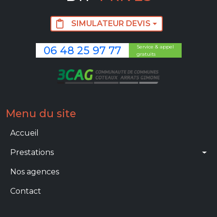
SIMULATEUR DEVIS
Service & appel
06 48 25 97 77
gratuits
Image
Menu du site
Main navigation
Accueil
Prestations
Nos agences
Contact