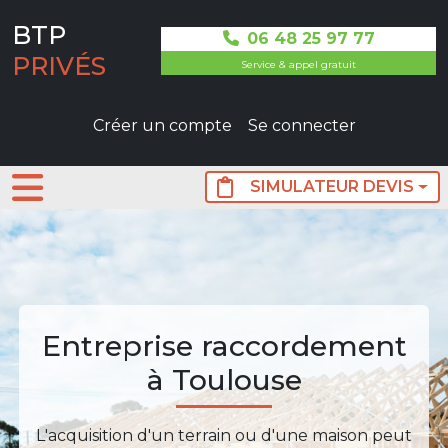
Aller au contenu principal
BTP
06 48 25 97 77
PRIVÉS
Service & appel gratuit
User not connected
Créer un compte
Se connecter
SIMULATEUR DEVIS
Entreprise raccordement
à Toulouse
L'acquisition d'un terrain ou d'une maison peut